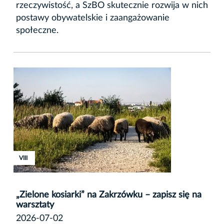
rzeczywistość, a SzBO skutecznie rozwija w nich
postawy obywatelskie i zaangażowanie
społeczne.
XVIII
XVIII
VIII
„Zielone kosiarki” na Zakrzówku – zapisz się na
warsztaty
2026-07-02