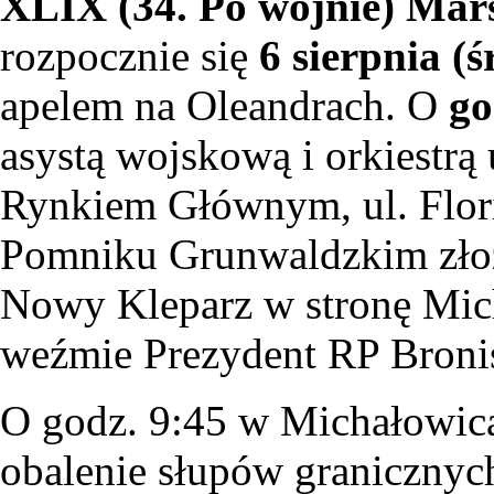
XLIX (34. Po wojnie) Mar
rozpocznie się
6 sierpnia (ś
apelem na Oleandrach. O
go
asystą wojskową i orkiestrą 
Rynkiem Głównym, ul. Floria
Pomniku Grunwaldzkim złożo
Nowy Kleparz w stronę Mic
weźmie Prezydent RP Bron
O godz. 9:45 w Michałowica
obalenie słupów granicznyc