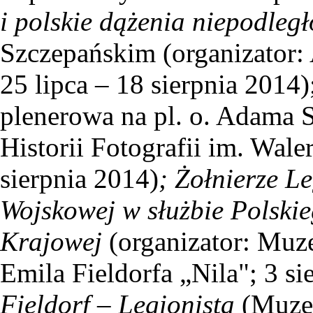
i polskie dążenia niepodleg
Szczepańskim (organizator
25 lipca – 18 sierpnia 2014)
plenerowa na pl. o. Adama 
Historii Fotografii im. Wal
sierpnia 2014)
; Żołnierze L
Wojskowej w służbie Polski
Krajowej
(organizator: Muz
Emila Fieldorfa „Nila"; 3 si
Fieldorf – Legionista
(Muzeu