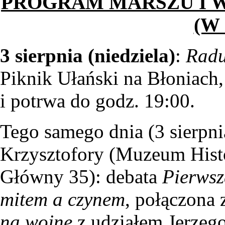
PROGRAM MARSZU I 
(W
3 sierpnia (niedziela)
:
Raduj
Piknik Ułański na Błoniach,
i potrwa do godz. 19:00.
Tego samego dnia (3 sierpni
Krzysztofory (Muzeum Hist
Główny 35): debata
Pierws
mitem a czynem
, połączona 
na wojnę
z udziałem Jerzego