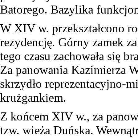
Batorego. Bazylika funkcjo
W XIV w. przekształcono r
rezydencję. Górny zamek 
tego czasu zachowała się br
Za panowania Kazimierza W
skrzydło reprezentacyjno-m
krużgankiem.
Z końcem XIV w., za panowa
tzw. wieża Duńska. Wewnątrz