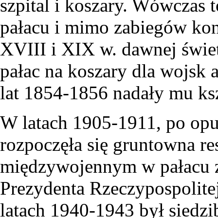
szpital i koszary. Wówczas 
pałacu i mimo zabiegów kon
XVIII i XIX w. dawnej świ
pałac na koszary dla wojsk a
lat 1854-1856 nadały mu ksz
W latach 1905-1911, po op
rozpoczęła się gruntowna re
międzywojennym w pałacu z
Prezydenta Rzeczypospolite
latach 1940-1943 był siedz