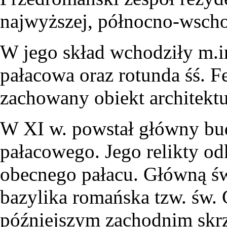
najwyższej, północno-wscho
W jego skład wchodziły m.i
pałacowa oraz rotunda śś. Fe
zachowany obiekt architekt
W XI w. powstał główny bu
pałacowego. Jego relikty o
obecnego pałacu. Główną św
bazylika romańska tzw. św. 
późniejszym zachodnim skrz