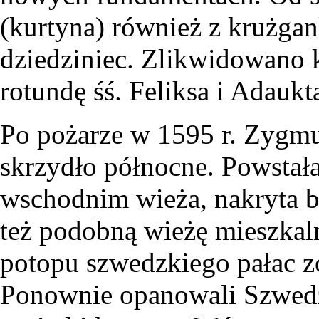
(kurtyna) również z krużga
dziedziniec. Zlikwidowano k
rotundę śś. Feliksa i Adaukt
Po pożarze w 1595 r. Zygmu
skrzydło północne. Powstał
wschodnim wieża, nakryta
też podobną wieżę mieszkaln
potopu szwedzkiego pałac z
Ponownie opanowali Szwedzi