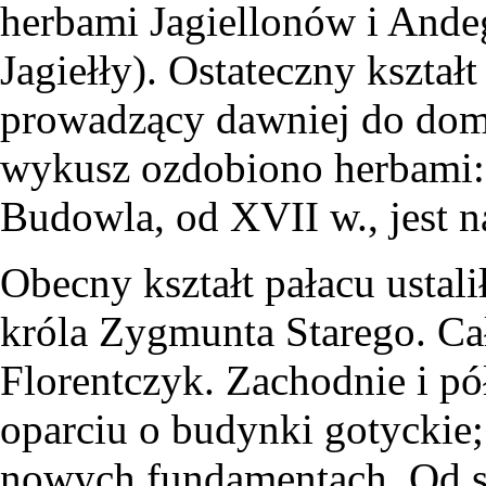
herbami Jagiellonów i Ande
Jagiełły). Ostateczny kształ
prowadzący dawniej do dom
wykusz ozdobiono herbami: 
Budowla, od XVII w., jest 
Obecny kształt pałacu ustal
króla Zygmunta Starego. Cał
Florentczyk. Zachodnie i p
oparciu o budynki gotyckie
nowych fundamentach. Od 