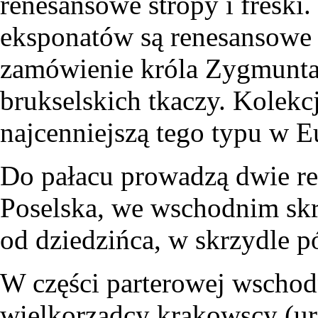
renesansowe stropy i freski
eksponatów są renesansowe a
zamówienie króla Zygmunta
brukselskich tkaczy. Kolekc
najcenniejszą tego typu w E
Do pałacu prowadzą dwie re
Poselska, we wschodnim skrz
od dziedzińca, w skrzydle 
W części parterowej wschod
wielkorządcy krakowscy (u