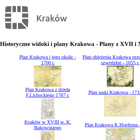
Historyczne widoki i plany Krakowa - Plany z XVII i
Plan Krakowa i jego okolic -
Plan oblężenia Krakowa prz
1700 r.
szwedzkie - 1655 r.
Plan Krakowa z dzieła
Plan saski Krakowa - 1733
F.Lichockiego 1787 r.
Kraków w XVIII w. K.
Plan Krakowa K.Hoeferna -
Bąkowskiego