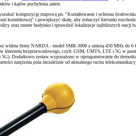
unków i kątów pochylenia anten.
yszukać kompozycję mapową pn. "Kształtowanie i ochrona środowiska
onii komórkowej" i powiększyć skalę, aby zobaczyć kierunki rozchodz
icy oraz numer budynku i sprawdzić lokalizacje najbliższych stacji 
zator widma firmy NARDA - model SMR-3006 z anteną 450 MHz do 6 
emów Internetu bezprzewodowego, czyli: GSM, UMTS, LTE i 5G w p
 5G). Dodatkowo zestaw wyposażono w oprogramowanie do demodula
rtości natężenia pola niezależnie od aktualnego ruchu telekomunikacy