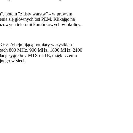
", potem "z listy warstw" - w prawym
enia się głównych osi PEM. Klikając na
bazowych telefonii komórkowych w okolicy.
GHz (obejmującą pomiary wszystkich
asmach 800 MHz, 900 MHz, 1800 MHz, 2100
cji sygnału UMTS i LTE, dzięki czemu
jnego w sieci.