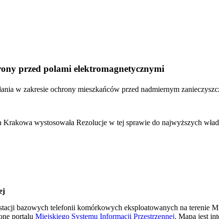
hrony przed polami elektromagnetycznymi
ałania w zakresie ochrony mieszkańców przed nadmiernym zanieczysz
a Krakowa wystosowała Rezolucje w tej sprawie do najwyższych wła
ej
tacji bazowych telefonii komórkowych eksploatowanych na terenie 
onę portalu
Miejskiego Systemu Informacji Przestrzenne
j
. Mapa jest i