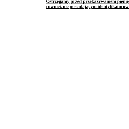
Ostrzegamy przed przekazywaniem pienięd
również nie posiadającym identyfikatorów