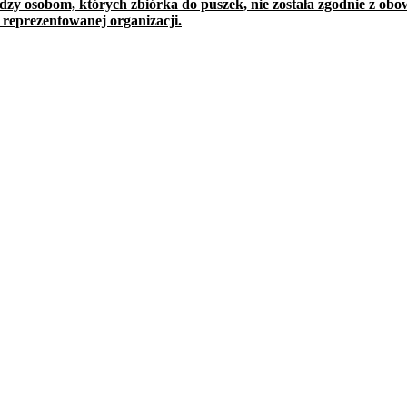
zy osobom, których zbiórka do puszek, nie została zgodnie z ob
 reprezentowanej organizacji.