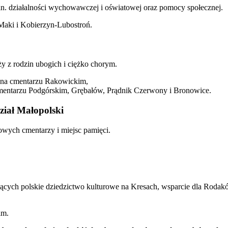
in. działalności wychowawczej i oświatowej oraz pomocy społecznej.
Maki i Kobierzyn-Lubostroń.
y z rodzin ubogich i ciężko chorym.
a na cmentarzu Rakowickim,
 cmentarzu Podgórskim, Grębałów, Prądnik Czerwony i Bronowice.
iał Małopolski
sowych cmentarzy i miejsc pamięci.
iących polskie dziedzictwo kulturowe na Kresach, wsparcie dla Rodak
im.