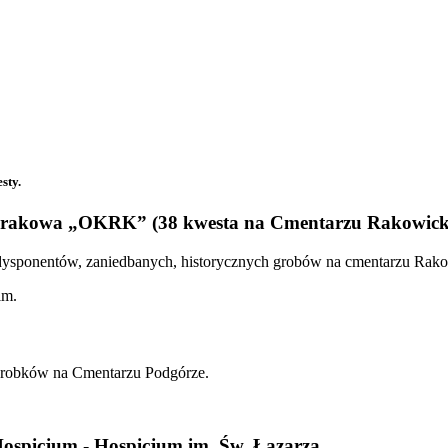
sty.
Krakowa „OKRK” (38 kwesta na Cmentarzu Rakowic
 dysponentów, zaniedbanych, historycznych grobów na cmentarzu Rak
im.
grobków na Cmentarzu Podgórze.
ospicjum - Hospicjum im. Św. Łazarza