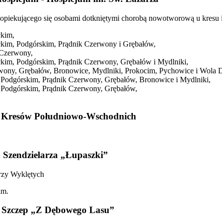
 opiekującego się osobami dotkniętymi chorobą nowotworową u kresu i
ckim,
ckim, Podgórskim, Prądnik Czerwony i Grębałów,
 Czerwony,
ckim, Podgórskim, Prądnik Czerwony, Grębałów i Mydlniki,
rwony, Grębałów, Bronowice, Mydlniki, Prokocim, Pychowice i Wola 
 Podgórskim, Prądnik Czerwony, Grębałów, Bronowice i Mydlniki,
, Podgórskim, Prądnik Czerwony, Grębałów,
 Kresów Południowo-Wschodnich
 Szendzielarza „Łupaszki”
erzy Wyklętych
im.
 Szczep „Z Dębowego Lasu”