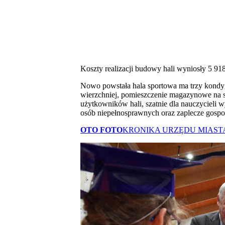
Koszty realizacji budowy hali wyniosły 5 91
Nowo powstała hala sportowa ma trzy kondygn
wierzchniej, pomieszczenie magazynowe na spr
użytkowników hali, szatnie dla nauczycieli wy
osób niepełnosprawnych oraz zaplecze gospo
OTO FOTO
KRONIKA URZĘDU MIAS