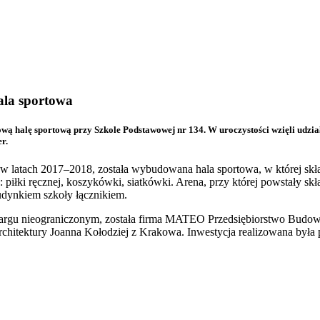
la sportowa
wą halę sportową przy Szkole Podstawowej nr 134. W uroczystości wzięli udzi
r.
a w latach 2017–2018, została wybudowana hala sportowa, w której sk
 piłki ręcznej, koszykówki, siatkówki. Arena, przy której powstały sk
udynkiem szkoły łącznikiem.
argu nieograniczonym, została firma MATEO Przedsiębiorstwo Budo
chitektury Joanna Kołodziej z Krakowa. Inwestycja realizowana była 