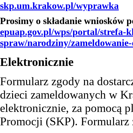
skp.um.krakow.pl/wyprawka
Prosimy o składanie wniosków 
epuap.gov.pl/wps/portal/strefa-k
spraw/narodziny/zameldowani
Elektronicznie
Formularz zgody na dostarc
dzieci zameldowanych w K
elektronicznie, za pomocą 
Promocji (SKP). Formularz 