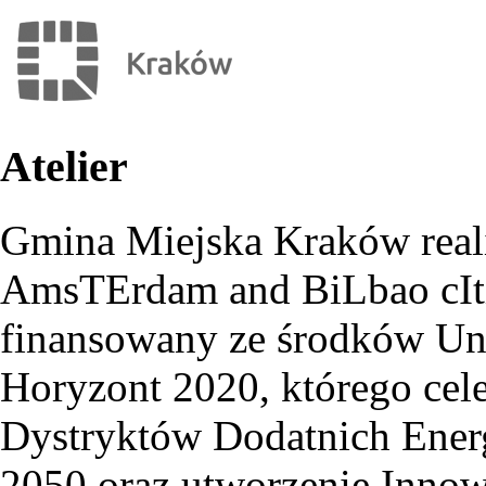
Atelier
Gmina Miejska Kraków reali
AmsTErdam and BiLbao cItiz
finansowany ze środków Un
Horyzont 2020, którego cele
Dystryktów Dodatnich Energ
2050 oraz utworzenie Innow