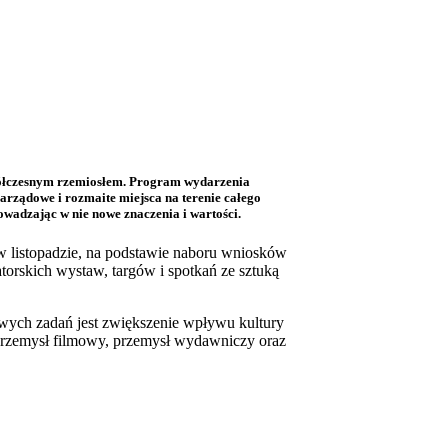
spółczesnym rzemiosłem. Program wydarzenia
arządowe i rozmaite miejsca na terenie całego
owadzając w nie nowe znaczenia i wartości.
w listopadzie, na podstawie naboru wniosków
torskich wystaw, targów i spotkań ze sztuką
owych zadań jest zwiększenie wpływu kultury
 przemysł filmowy, przemysł wydawniczy oraz