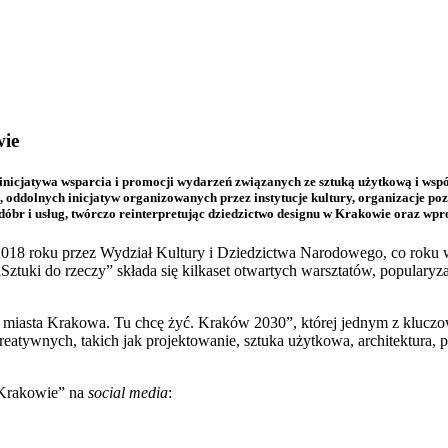
wie
a inicjatywa wsparcia i promocji wydarzeń związanych ze sztuką użytkową i w
oddolnych inicjatyw organizowanych przez instytucje kultury, organizacje poz
 dóbr i usług, twórczo reinterpretując dziedzictwo designu w Krakowie oraz wpr
 2018 roku przez Wydział Kultury i Dziedzictwa Narodowego, co roku 
ztuki do rzeczy” składa się kilkaset otwartych warsztatów, popularyza
u miasta Krakowa. Tu chcę żyć. Kraków 2030”, której jednym z klucz
eatywnych, takich jak projektowanie, sztuka użytkowa, architektura,
 Krakowie” na
social media
: