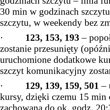
godzinach szczytu – linia f
30 min w godzinach szczytu
szczytu, w weekendy bez zm
·
123, 153, 193
– popo
zostanie przesunięty (opóźn
uruchomione dodatkowe kur
szczyt komunikacyjny zosta
·
129, 139, 159, 501
– 
kursy, dzięki czemu 15 min 
zachowana do ok. godz. 20