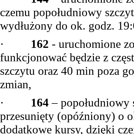
czemu popołudniowy szczyt
wydłużony do ok. godz. 19:
·
162
- uruchomione zos
funkcjonować będzie z częs
szczytu oraz 40 min poza g
zmian,
·
164
– popołudniowy s
przesunięty (opóźniony) o 
dodatkowe kursy, dzięki cz