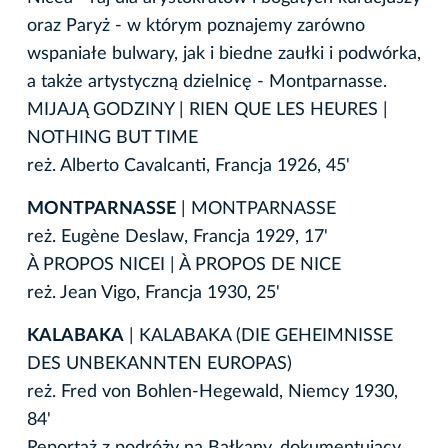
oraz Paryż - w którym poznajemy zarówno
wspaniałe bulwary, jak i biedne zaułki i podwórka,
a także artystyczną dzielnicę - Montparnasse.
MIJAJĄ GODZINY | RIEN QUE LES HEURES |
NOTHING BUT TIME
reż. Alberto Cavalcanti, Francja 1926, 45'
MONTPARNASSE
| MONTPARNASSE
reż. Eugène Deslaw, Francja 1929, 17'
À PROPOS NICEI | À PROPOS DE NICE
reż. Jean Vigo, Francja 1930, 25'
KALABAKA
| KALABAKA (DIE GEHEIMNISSE
DES UNBEKANNTEN EUROPAS)
reż. Fred von Bohlen-Hegewald, Niemcy 1930,
84'
Reportaż z podróży na Bałkany, dokumentujący