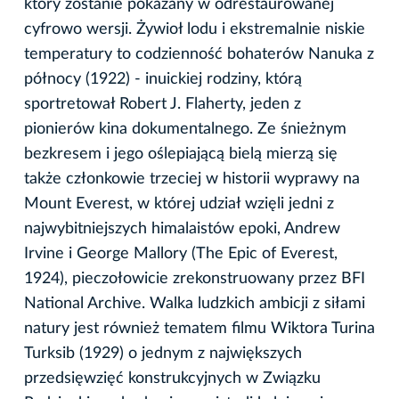
który zostanie pokazany w odrestaurowanej
cyfrowo wersji. Żywioł lodu i ekstremalnie niskie
temperatury to codzienność bohaterów Nanuka z
północy (1922) - inuickiej rodziny, którą
sportretował Robert J. Flaherty, jeden z
pionierów kina dokumentalnego. Ze śnieżnym
bezkresem i jego oślepiającą bielą mierzą się
także członkowie trzeciej w historii wyprawy na
Mount Everest, w której udział wzięli jedni z
najwybitniejszych himalaistów epoki, Andrew
Irvine i George Mallory (The Epic of Everest,
1924), pieczołowicie zrekonstruowany przez BFI
National Archive. Walka ludzkich ambicji z siłami
natury jest również tematem filmu Wiktora Turina
Turksib (1929) o jednym z największych
przedsięwzięć konstrukcyjnych w Związku