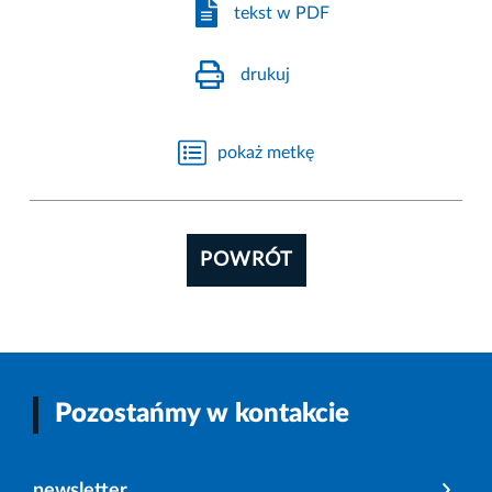
tekst w PDF
drukuj
pokaż metkę
POWRÓT
Pozostańmy w kontakcie
newsletter