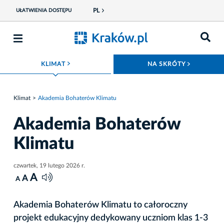
PL
UŁATWIENIA DOSTĘPU
ROZWIŃ MENU
ROZWIŃ
KLIMAT
NA SKRÓTY
Klimat
Akademia Bohaterów Klimatu
Akademia Bohaterów
Klimatu
czwartek, 19 lutego 2026 r.
A
A
A
Akademia Bohaterów Klimatu to całoroczny
projekt edukacyjny dedykowany uczniom klas 1-3