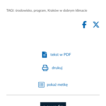
TAGI:
środowisko
,
program
,
Kraków w dobrym klimacie
tekst w PDF
drukuj
pokaż metkę