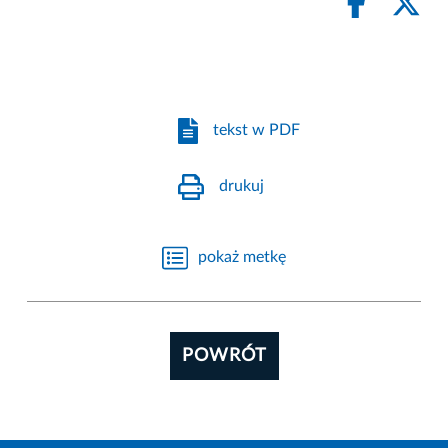
tekst w PDF
drukuj
pokaż metkę
POWRÓT