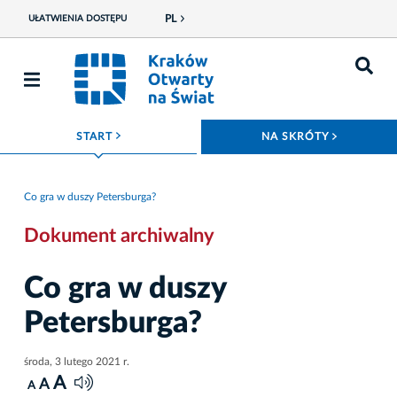
PL
UŁATWIENIA DOSTĘPU
ROZWIŃ MENU
ROZWIŃ
START
NA SKRÓTY
Co gra w duszy Petersburga?
Dokument archiwalny
Co gra w duszy
Petersburga?
środa, 3 lutego 2021 r.
A
A
A