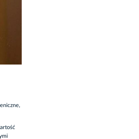
ieniczne,
artość
ymi