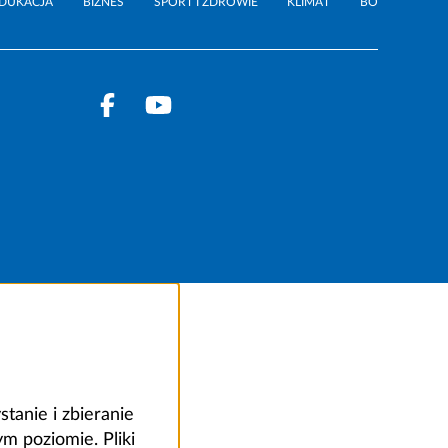
DUKACJA
BIZNES
SPORT I ZDROWIE
KLIMAT
BO
anie i zbieranie
 poziomie. Pliki