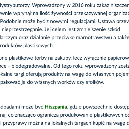
 dystrybutorzy. Wprowadzony w 2016 roku zakaz niszczen
nie wpłynął na ilość żywności przekazywanej organiza
. Podobnie może być z nowymi regulacjami. Ustawa prze
 nieprzestrzeganie. Jej celem jest zmniejszenie szkód
rczym oraz działanie przeciwko marnotrawstwu a takż
produktów plastikowych.
pne plastikowe torby na zakupy, lecz wyłącznie papierow
oce - biodegradowalne. Od tego roku wprowadzony zost
kalne targi oferują produkty na wagę do własnych poje
apakować je do własnych worków czy słoików.
 odpadami może być
Hiszpania
, gdzie powszechnie dostę
itną, co znacząco ogranicza produkowanie plastikowych 
 i przyprawy można na lokalnych targach kupić na wagę 