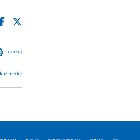
drukuj
każ metkę