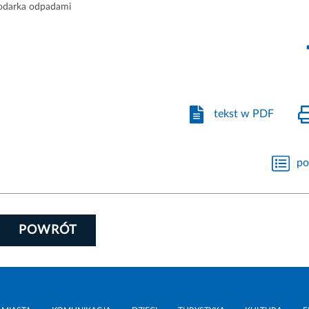
odarka odpadami
tekst w PDF
po
POWRÓT