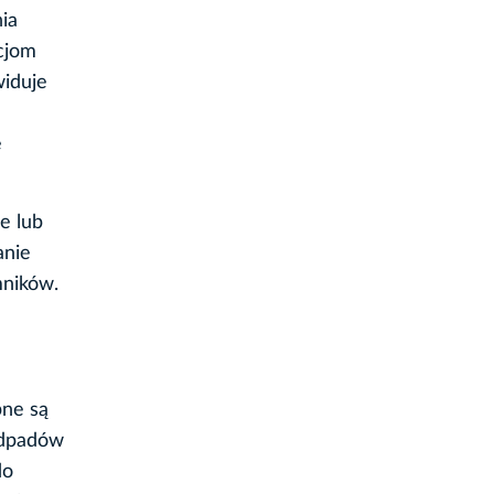
ia
cjom
widuje
e
e lub
anie
mników.
pne są
odpadów
do