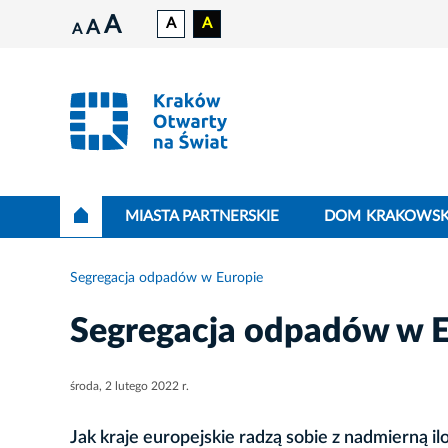
A
A
A
A
A
MIASTA PARTNERSKIE
DOM KRAKOWSK
Segregacja odpadów w Europie
Segregacja odpadów w E
środa, 2 lutego 2022 r.
Jak kraje europejskie radzą sobie z nadmierną 