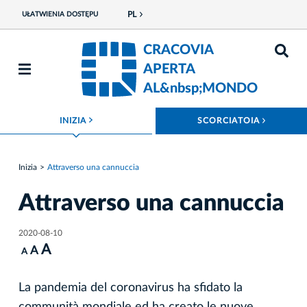
PL
UŁATWIENIA DOSTĘPU
CRACOVIA
APERTA
AL&nbsp;MONDO
ROZWIŃ MENU
ROZWIŃ
INIZIA
SCORCIATOIA
Inizia
Attraverso una cannuccia
Attraverso una cannuccia
2020-08-10
A
A
A
La pandemia del coronavirus ha sfidato la
communità mondiale ed ha creato le nuove