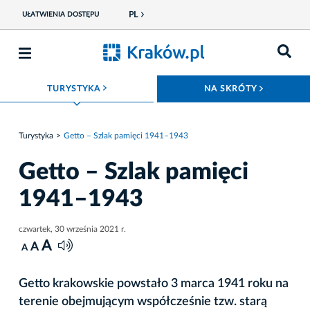
PL
UŁATWIENIA DOSTĘPU
ROZWIŃ MENU
ROZWIŃ
TURYSTYKA
NA SKRÓTY
Turystyka
Getto – Szlak pamięci 1941–1943
Getto – Szlak pamięci
1941–1943
czwartek, 30 września 2021 r.
A
A
A
Getto krakowskie powstało 3 marca 1941 roku na
terenie obejmującym współcześnie tzw. starą