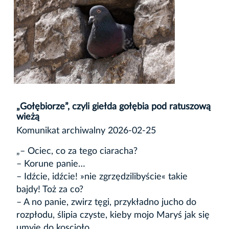
„Gołębiorze”, czyli giełda gołębia pod ratuszową
wieżą
Komunikat archiwalny 2026-02-25
„– Ociec, co za tego ciaracha?
– Korune panie…
– Idźcie, idźcie! »nie zgrzędzilibyście« takie
bajdy! Toż za co?
– A no panie, zwirz tęgi, przykładno jucho do
rozpłodu, ślipia czyste, kieby mojo Maryś jak się
umyje do koscioło…