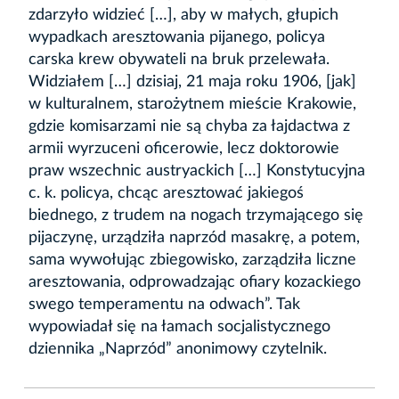
zdarzyło widzieć […], aby w małych, głupich
wypadkach aresztowania pijanego, policya
carska krew obywateli na bruk przelewała.
Widziałem […] dzisiaj, 21 maja roku 1906, [jak]
w kulturalnem, starożytnem mieście Krakowie,
gdzie komisarzami nie są chyba za łajdactwa z
armii wyrzuceni oficerowie, lecz doktorowie
praw wszechnic austryackich […] Konstytucyjna
c. k. policya, chcąc aresztować jakiegoś
biednego, z trudem na nogach trzymającego się
pijaczynę, urządziła naprzód masakrę, a potem,
sama wywołując zbiegowisko, zarządziła liczne
aresztowania, odprowadzając ofiary kozackiego
swego temperamentu na odwach”. Tak
wypowiadał się na łamach socjalistycznego
dziennika „Naprzód” anonimowy czytelnik.