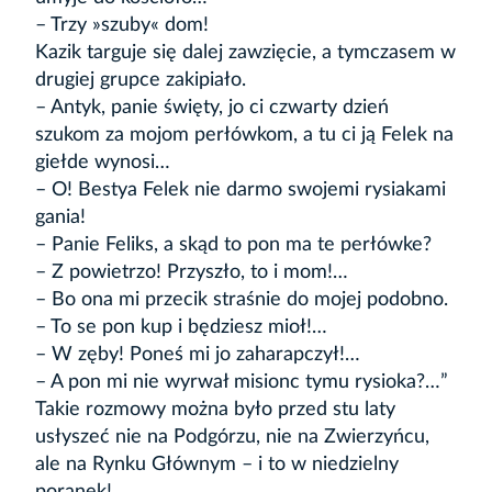
– Trzy »szuby« dom!
Kazik targuje się dalej zawzięcie, a tymczasem w
drugiej grupce zakipiało.
– Antyk, panie święty, jo ci czwarty dzień
szukom za mojom perłówkom, a tu ci ją Felek na
giełde wynosi…
– O! Bestya Felek nie darmo swojemi rysiakami
gania!
– Panie Feliks, a skąd to pon ma te perłówke?
– Z powietrzo! Przyszło, to i mom!…
– Bo ona mi przecik straśnie do mojej podobno.
– To se pon kup i będziesz mioł!…
– W zęby! Poneś mi jo zaharapczył!…
– A pon mi nie wyrwał misionc tymu rysioka?…”
Takie rozmowy można było przed stu laty
usłyszeć nie na Podgórzu, nie na Zwierzyńcu,
ale na Rynku Głównym – i to w niedzielny