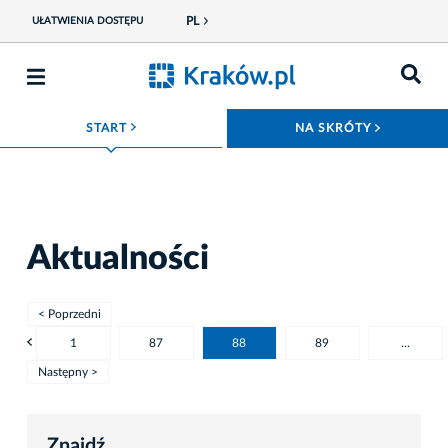
PL
UŁATWIENIA DOSTĘPU
ROZWIŃ MENU
ROZWIŃ
START
NA SKRÓTY
Aktualności
< Poprzedni
1
87
88
89
...
Następny >
Znajdź