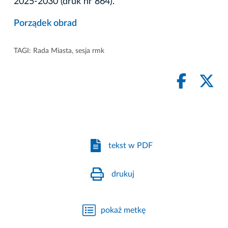
2025-2030 (druk nr 864).
Porządek obrad
TAGI:
Rada Miasta
,
sesja rmk
tekst w PDF
drukuj
pokaż metkę