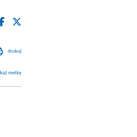
drukuj
każ metkę