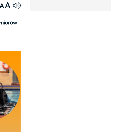
rozwiń
A
A
seniorów