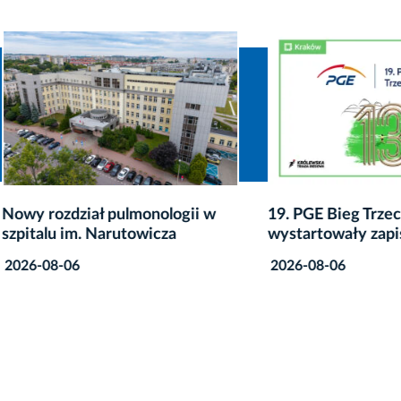
ozdział pulmonologii w
19. PGE Bieg Trzech Kopc
lu im. Narutowicza
wystartowały zapisy
8-06
2026-08-06