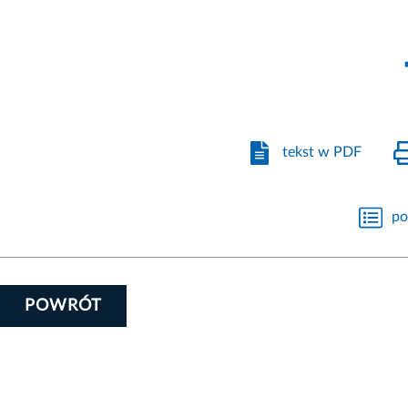
tekst w PDF
po
POWRÓT