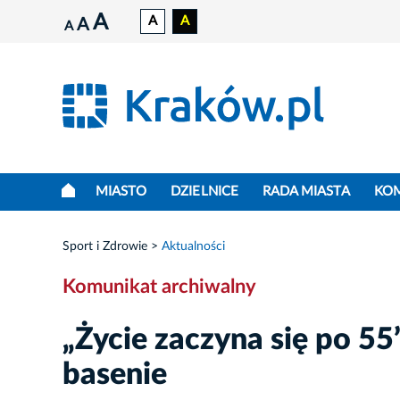
A
A
A
A
A
MIASTO
DZIELNICE
RADA MIASTA
KO
Sport i Zdrowie
Aktualności
Komunikat archiwalny
„Życie zaczyna się po 55
basenie