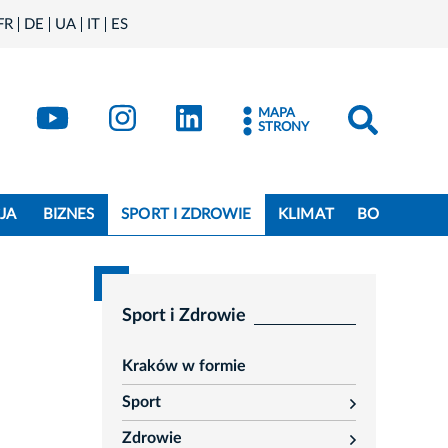
FR
DE
UA
IT
ES
book
Kraków - X
Kraków - YouTube
Kraków - Instagram
Kraków - LinkedIn
MAPA
STRONY
JA
BIZNES
SPORT I ZDROWIE
KLIMAT
BO
Sport i Zdrowie
Kraków w formie
Sport
rozwiń
Zdrowie