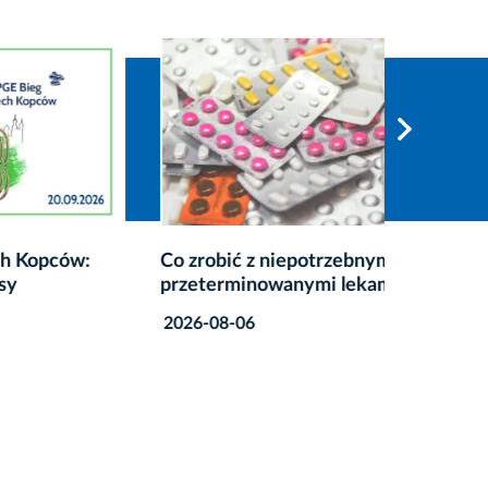
ów:
Co zrobić z niepotrzebnymi lub
Mini Me
przeterminowanymi lekami?
ruszyły
2026-08-06
2026-08