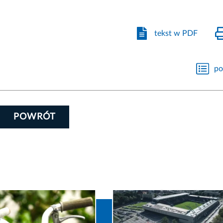
tekst w PDF
po
POWRÓT