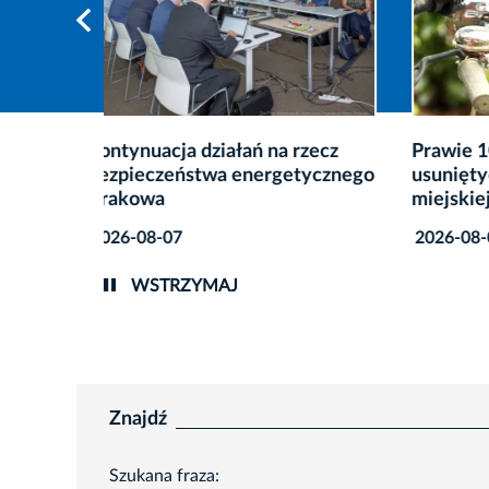
zecz
Prawie 1000 rowerów
Rusza 
ycznego
usuniętych z przestrzeni
dwóch 
miejskiej Krakowa
2026-0
2026-08-07
WSTRZYMAJ
Znajdź
Szukana fraza: