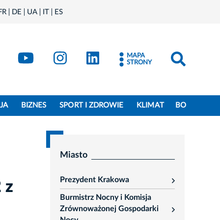
FR
DE
UA
IT
ES
book
Kraków - X
Kraków - YouTube
Kraków - Instagram
Kraków - LinkedIn
MAPA
STRONY
JA
BIZNES
SPORT I ZDROWIE
KLIMAT
BO
Miasto
Prezydent Krakowa
 z
rozwiń
Burmistrz Nocny i Komisja
Zrównoważonej Gospodarki
rozwiń