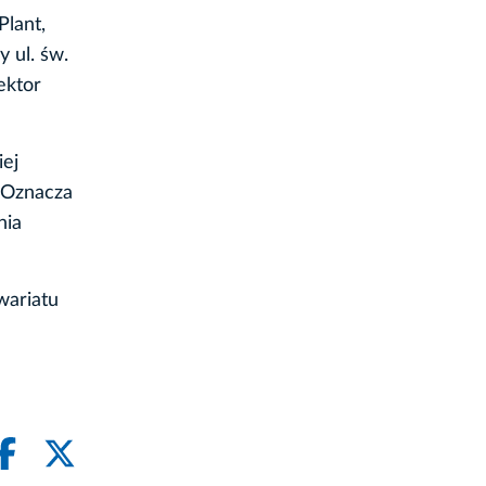
Plant,
 ul. św.
ektor
iej
. Oznacza
nia
wariatu