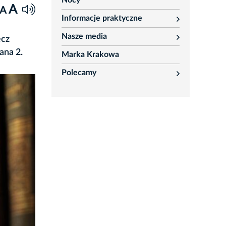
Nocy
A
A
Informacje praktyczne
rozwiń
Nasze media
ecz
rozwiń
ana 2.
Marka Krakowa
Polecamy
rozwiń