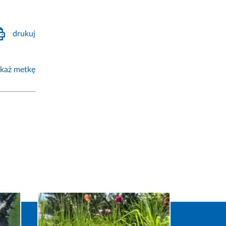
drukuj
każ metkę