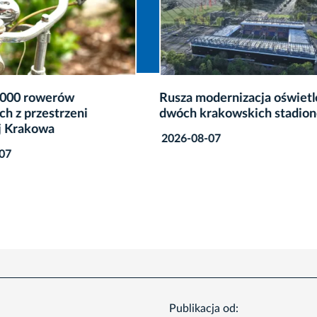
modernizacja oświetlenia
Poidełka dla ptaków w
krakowskich stadionów
krakowskich parkach
8-07
2026-08-06
Publikacja od: