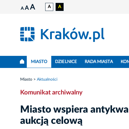
A
A
A
A
A
MIASTO
DZIELNICE
RADA MIASTA
KO
Miasto
Aktualności
Komunikat archiwalny
Miasto wspiera antykwari
aukcją celową