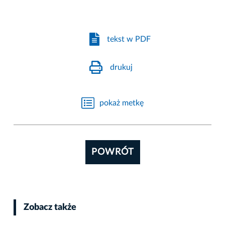
tekst w PDF
drukuj
pokaż metkę
POWRÓT
Zobacz także