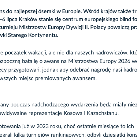
s do najlepszej ósemki w Europie. Wśród krajów także t
 lipca Kraków stanie się centrum europejskiego blind fo
rnieju Mistrzostw Europy Dywizji II. Polacy powalczą p
ówki Starego Kontynentu.
ie początek wakacji, ale nie dla naszych kadrowiczów, kt
zpoczną batalię o awans na Mistrzostwa Europy 2026 we
sięcy przygotowań, jednak aby odebrać nagrodę nasi kadr
rwszych miejsc premiowanych awansem.
plany podczas nadchodzącego wydarzenia będą miały nie
rzewidywalne reprezentacje Kosowa i Kazachstanu.
towania już w 2023 roku, choć ostatnie miesiące to ich
rali kilka turniejów rankingowych, odbyli dziesiątki konsu