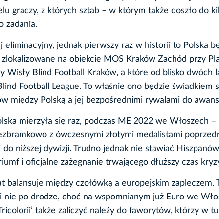
u graczy, z których sztab – w którym także doszło do ki
o zadania.
j eliminacyjny, jednak pierwszy raz w historii to Polska b
 zlokalizowane na obiekcie MOS Kraków Zachód przy Pl
 Wisły Blind Football Kraków, a które od blisko dwóch la
ind Football League. To właśnie ono będzie świadkiem s
w między Polską a jej bezpośrednimi rywalami do awans
Polska mierzyła się raz, podczas ME 2022 we Włoszech – 
 bezbramkowo z ówczesnymi złotymi medalistami poprzed
i do niższej dywizji. Trudno jednak nie stawiać Hiszpanów
umf i oficjalne zażegnanie trwającego dłuższy czas kryz
lat balansuje między czołówką a europejskim zapleczem. 
ęli nie po drodze, choć na wspomnianym już Euro we Wł
ricolorii’ także zaliczyć należy do faworytów, którzy w tu