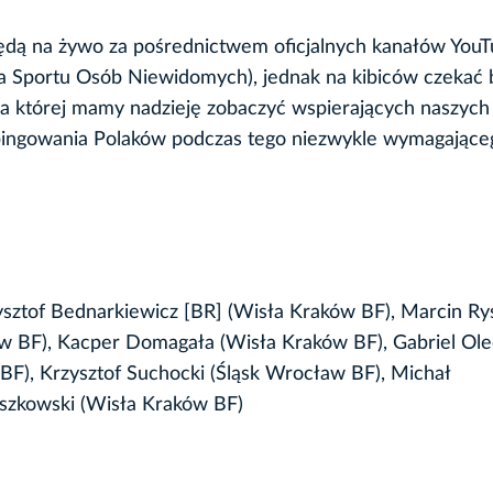
będą na żywo za pośrednictwem oficjalnych kanałów You
 Sportu Osób Niewidomych), jednak na kibiców czekać 
na której mamy nadzieję zobaczyć wspierających naszych
opingowania Polaków podczas tego niezwykle wymagające
ysztof Bednarkiewicz [BR] (Wisła Kraków BF), Marcin Ry
w BF), Kacper Domagała (Wisła Kraków BF), Gabriel Ol
BF), Krzysztof Suchocki (Śląsk Wrocław BF), Michał
szkowski (Wisła Kraków BF)