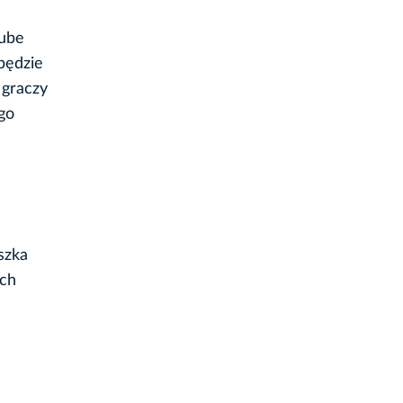
Tube
będzie
 graczy
go
szka
ech