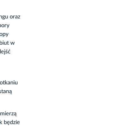
ngu oraz
pory
ropy
biut w
dejść
otkaniu
staną
zmierzą
k będzie