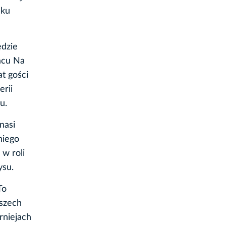
lku
ędzie
acu Na
t gości
erii
u.
nasi
niego
 w roli
ysu.
To
oszech
rniejach