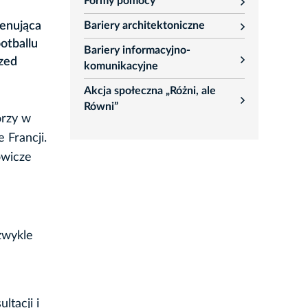
Formy pomocy
rozwiń
renująca
Bariery architektoniczne
rozwiń
otballu
Bariery informacyjno-
rzed
rozwiń
komunikacyjne
Akcja społeczna „Różni, ale
rozwiń
Równi”
órzy w
 Francji.
owicze
zwykle
ltacji i