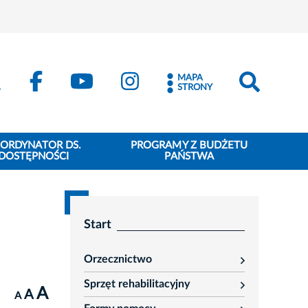
MAPA
STRONY
ORDYNATOR DS.
PROGRAMY Z BUDŻETU
DOSTĘPNOŚCI
PAŃSTWA
Start
Orzecznictwo
rozwiń
Sprzęt rehabilitacyjny
A
rozwiń
A
A