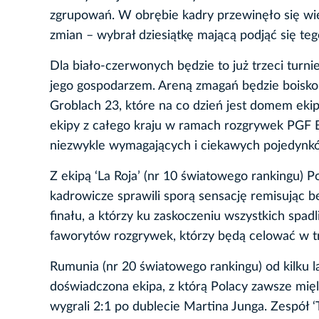
zgrupowań. W obrębie kadry przewinęło się wiel
zmian – wybrał dziesiątkę mającą podjąć się teg
Dla biało-czerwonych będzie to już trzeci turnie
jego gospodarzem. Areną zmagań będzie boisko
Groblach 23, które na co dzień jest domem ekipy
ekipy z całego kraju w ramach rozgrywek PGF Bl
niezwykle wymagających i ciekawych pojedynkó
Z ekipą ‘La Roja’ (nr 10 światowego rankingu) 
kadrowicze sprawili sporą sensację remisując
finału, a którzy ku zaskoczeniu wszystkich spadl
faworytów rozgrywek, którzy będą celować w tri
Rumunia (nr 20 światowego rankingu) od kilku 
doświadczona ekipa, z którą Polacy zawsze mi
wygrali 2:1 po dublecie Martina Junga. Zespół ‘T