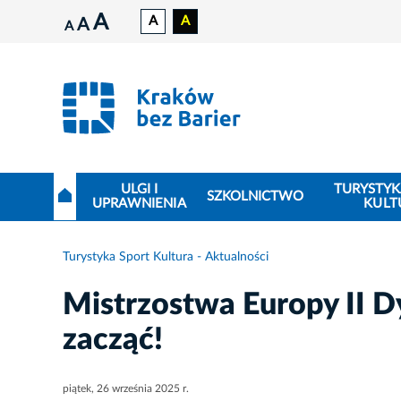
A
A
A
A
A
ULGI I
TURYSTYK
SZKOLNICTWO
UPRAWNIENIA
KULT
Turystyka Sport Kultura - Aktualności
Mistrzostwa Europy II Dy
zacząć!
piątek, 26 września 2025 r.