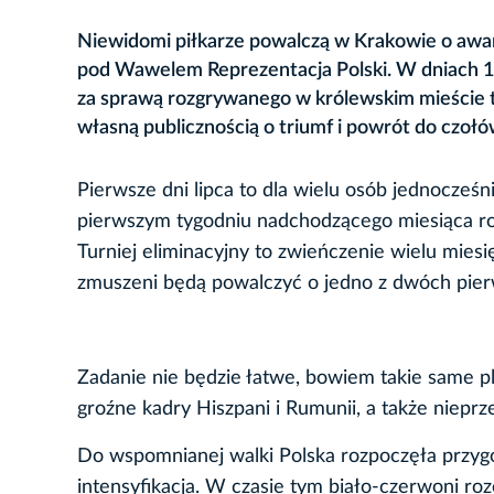
Niewidomi piłkarze powalczą w Krakowie o awan
pod Wawelem Reprezentacja Polski. W dniach 1-6
za sprawą rozgrywanego w królewskim mieście tu
własną publicznością o triumf i powrót do czoł
Pierwsze dni lipca to dla wielu osób jednocześn
pierwszym tygodniu nadchodzącego miesiąca ro
Turniej eliminacyjny to zwieńczenie wielu mie
zmuszeni będą powalczyć o jedno z dwóch pie
Zadanie nie będzie łatwe, bowiem takie same 
groźne kadry Hiszpani i Rumunii, a także niep
Do wspomnianej walki Polska rozpoczęła przygo
intensyfikacja. W czasie tym biało-czerwoni rozeg