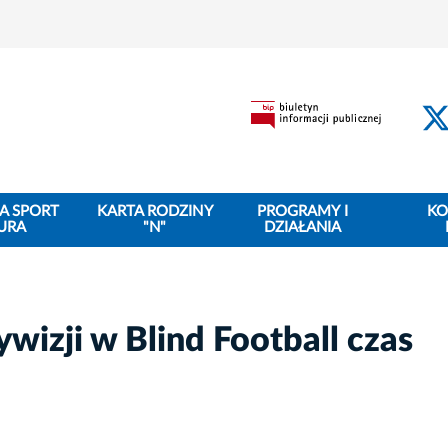
A SPORT
KARTA RODZINY
PROGRAMY I
KO
URA
"N"
DZIAŁANIA
wizji w Blind Football czas