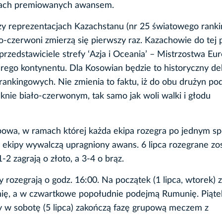
jscach premiowanych awansem.
zy reprezentacjach Kazachstanu (nr 25 światowego ranki
ło-czerwoni zmierzą się pierwszy raz. Kazachowie do tej 
 przedstawiciele strefy ‘Azja i Oceania’ – Mistrzostwa Eu
arego kontynentu. Dla Kosowian będzie to historyczny de
rankingowych. Nie zmienia to faktu, iż do obu drużyn po
knie biało-czerwonym, tak samo jak woli walki i głodu
upowa, w ramach której każda ekipa rozegra po jednym sp
e ekipy wywalczą upragniony awans. 6 lipca rozegrane zo
-2 zagrają o złoto, a 3-4 o brąz.
rozegrają o godz. 16:00. Na początek (1 lipca, wtorek) 
nię, a w czwartkowe popołudnie podejmą Rumunię. Piąte
y w sobotę (5 lipca) zakończą fazę grupową meczem z