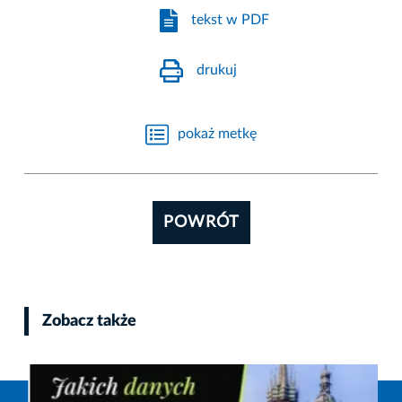
tekst w PDF
drukuj
pokaż metkę
POWRÓT
Zobacz także