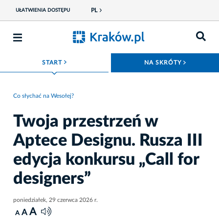
PL
UŁATWIENIA DOSTĘPU
ROZWIŃ MENU
ROZWIŃ
START
NA SKRÓTY
Co słychać na Wesołej?
Twoja przestrzeń w
Aptece Designu. Rusza III
edycja konkursu „Call for
designers”
poniedziałek, 29 czerwca 2026 r.
A
A
A