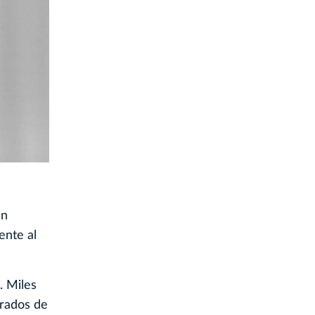
un
ente al
. Miles
prados de