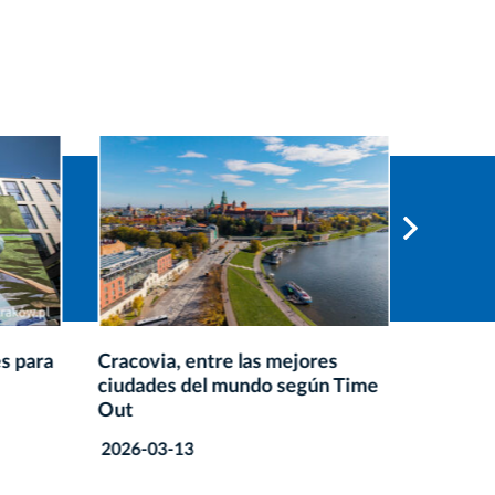
s para
Cracovia, entre las mejores
Cracovi
ciudades del mundo según Time
destino
Out
Tripadv
2026-03-13
2026-01