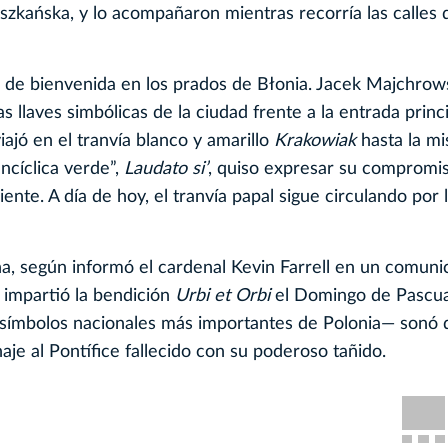
iszkańska, y lo acompañaron mientras recorría las calles 
a de bienvenida en los prados de Błonia. Jacek Majchrows
 llaves simbólicas de la ciudad frente a la entrada princi
ajó en el tranvía blanco y amarillo
Krakowiak
hasta la mi
encíclica verde”,
Laudato si’
, quiso expresar su compromis
ente. A día de hoy, el tranvía papal sigue circulando por l
ana, según informó el cardenal Kevin Farrell en un comun
n impartió la bendición
Urbi et Orbi
el Domingo de Pascua
símbolos nacionales más importantes de Polonia— sonó 
je al Pontífice fallecido con su poderoso tañido.