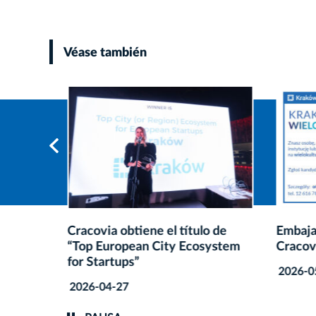
Véase también
racovia
Cracovia obtiene el título de
Embaja
“Top European City Ecosystem
Cracov
for Startups”
2026-0
2026-04-27