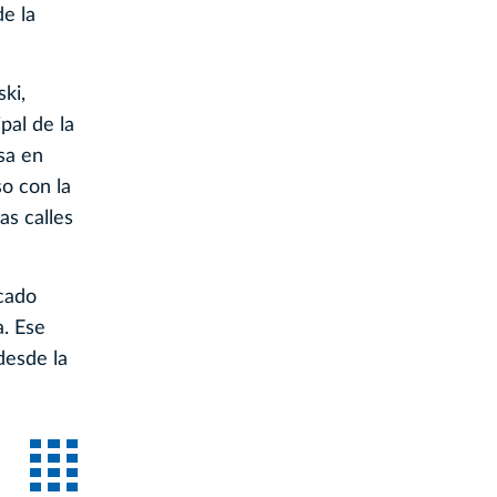
de la
ki,
pal de la
sa en
o con la
as calles
icado
. Ese
desde la