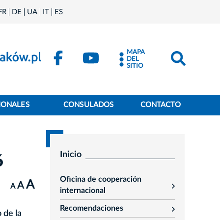
FR
DE
UA
IT
ES
MAPA
DEL
SITIO
IONALES
CONSULADOS
CONTACTO
Inicio
6
Oficina de cooperación
A
A
A
rozwiń
internacional
Recomendaciones
 de la
rozwiń