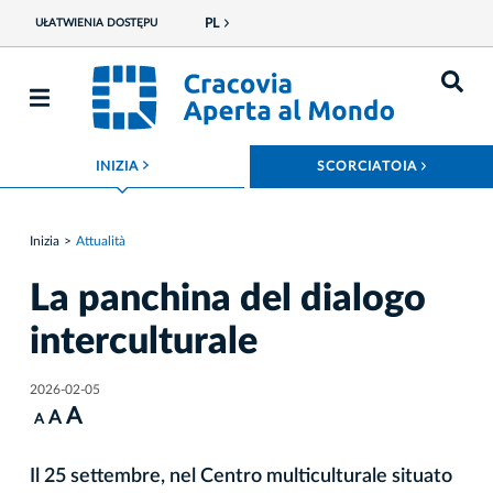
PL
UŁATWIENIA DOSTĘPU
ROZWIŃ MENU
ROZWIŃ
INIZIA
SCORCIATOIA
Inizia
Attualità
La panchina del dialogo
interculturale
2026-02-05
A
A
A
Il 25 settembre, nel Centro multiculturale situato