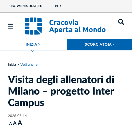
PL
UŁATWIENIA DOSTĘPU
ROZWIŃ MENU
ROZWIŃ
INIZIA
SCORCIATOIA
Inizia
Vedi anche
Visita degli allenatori di
Milano – progetto Inter
Campus
2026-05-14
A
A
A