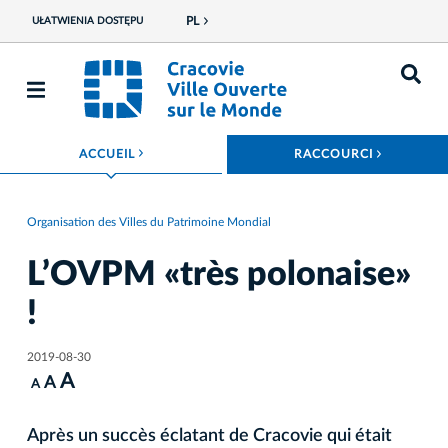
PL
UŁATWIENIA DOSTĘPU
ROZWIŃ MENU
ROZWIŃ
ACCUEIL
RACCOURCI
Organisation des Villes du Patrimoine Mondial
L’OVPM «très polonaise»
!
2019-08-30
A
A
A
Après un succès éclatant de Cracovie qui était