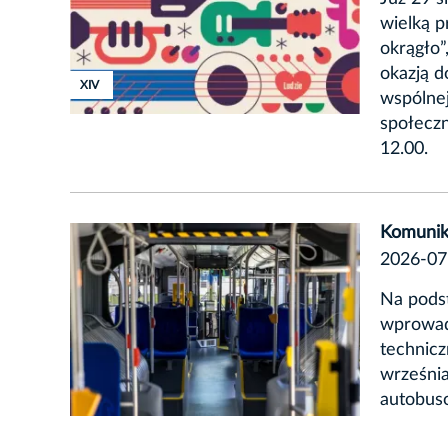
wielką p
okrągło”
okazją d
XVIII
XVIII
XIV
wspólnej
społecz
12.00.
Komunik
2026-07
Na podst
wprowad
technic
września
autobus