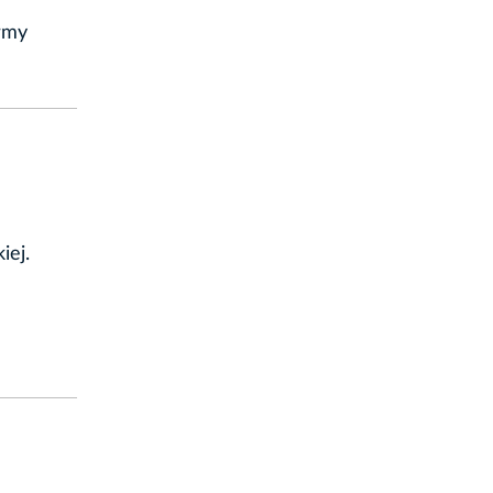
ormy
iej.