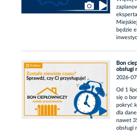
zaplanow
eksperta
Miejskie
będzie 
inwestyc
Bon cie
obsługi
2026-07
Od 1 lip
się o b
pokryć k
dla dan
nawet 3
obsługi