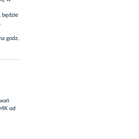
, będzie
,
na godz.
owań
KMK od