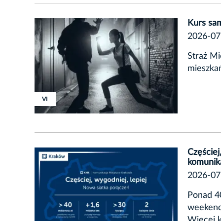
Kurs sa
2026-07
Straż Mi
mieszka
VI
Częściej
komunika
2026-07
Ponad 40
weekend
Więcej k