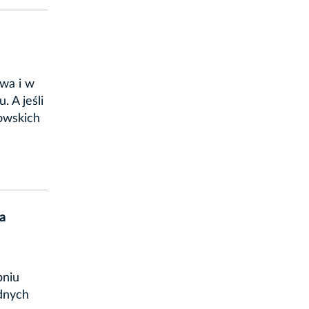
ewa i w
. A jeśli
kowskich
a
pniu
dnych