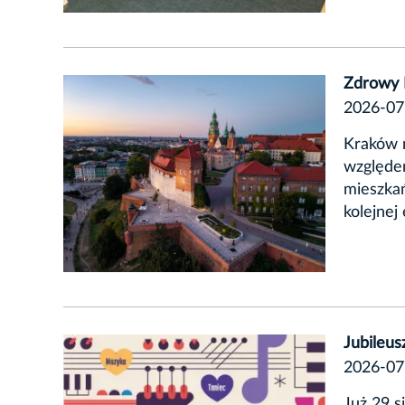
Zdrowy 
2026-07
Kraków n
względem
mieszkań
kolejnej
Jubileus
2026-07
Już 29 s