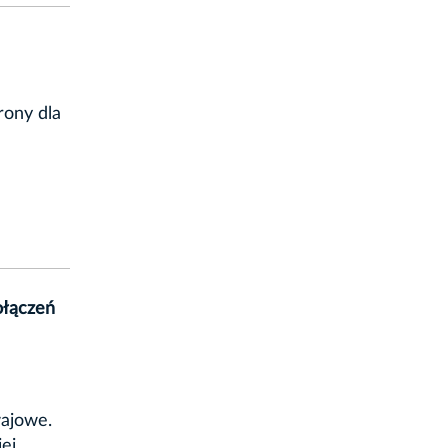
rony dla
ołączeń
a
wajowe.
iej