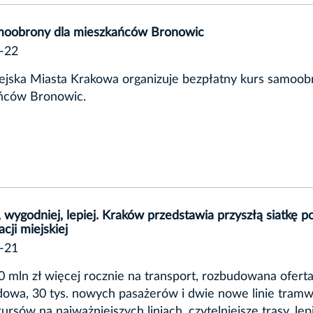
moobrony dla mieszkańców Bronowic
-22
ejska Miasta Krakowa organizuje bezpłatny kurs samoob
ńców Bronowic.
, wygodniej, lepiej. Kraków przedstawia przyszłą siatkę p
cji miejskiej
-21
 mln zł więcej rocznie na transport, rozbudowana ofert
owa, 30 tys. nowych pasażerów i dwie nowe linie tram
ursów na najważniejszych liniach, czytelniejsze trasy, lep