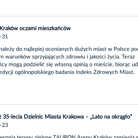
Kraków oczami mieszkańców
-31
ależy do najlepiej ocenianych dużych miast w Polsce po
 warunków sprzyjających zdrowiu i jakości życia. Teraz
cy mogą podzielić się własną opinią o mieście, biorąc ud
 edycji ogólnopolskiego badania Indeks Zdrowych Miast.
z 35-lecia Dzielnic Miasta Krakowa – „Lato na okrągło”
-23
ierpnia tereny zielone TAURON Areny Kraków zamienią 