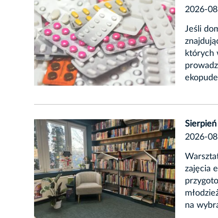
2026-08
Jeśli do
znajdują
których 
prowadz
ekopude
Sierpień
2026-08
Warsztat
zajęcia 
przygoto
młodzież
na wybra