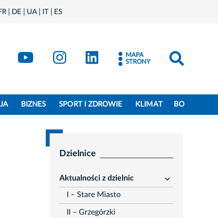
FR
DE
UA
IT
ES
book
Kraków - X
Kraków - YouTube
Kraków - Instagram
Kraków - LinkedIn
MAPA
STRONY
JA
BIZNES
SPORT I ZDROWIE
KLIMAT
BO
Dzielnice
Aktualności z dzielnic
rozwiń
I – Stare Miasto
II – Grzegórzki