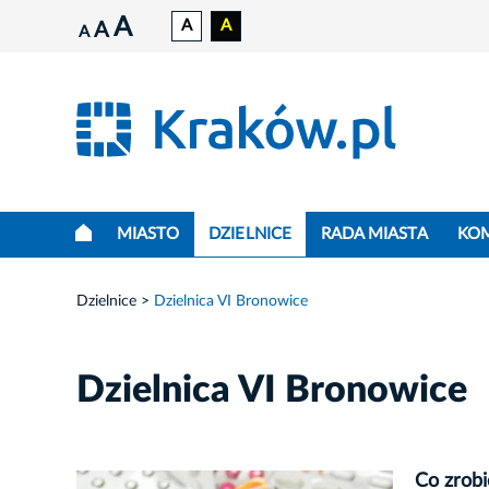
A
A
A
A
A
MIASTO
DZIELNICE
RADA MIASTA
KO
Dzielnice
Dzielnica VI Bronowice
Dzielnica VI Bronowice
Co zrobi