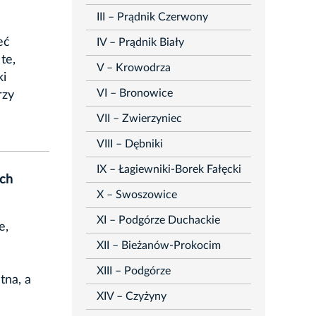
III – Prądnik Czerwony
eć
IV – Prądnik Biały
te,
V – Krowodrza
ki
VI – Bronowice
rzy
VII – Zwierzyniec
VIII – Dębniki
IX – Łagiewniki-Borek Fałęcki
ach
X – Swoszowice
XI – Podgórze Duchackie
e,
XII – Bieżanów-Prokocim
XIII – Podgórze
tna, a
XIV – Czyżyny