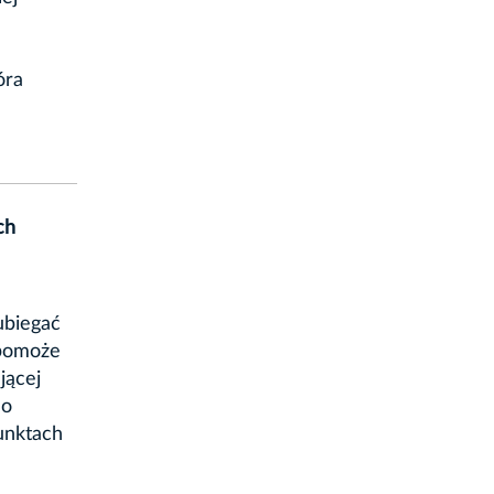
óra
ch
ubiegać
 pomoże
jącej
do
unktach