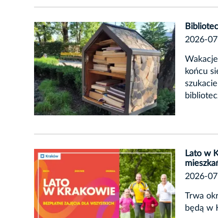
Bibliote
2026-07
Wakacje 
końcu si
szukacie
bibliote
Lato w K
mieszka
2026-07
Trwa okr
będą w K