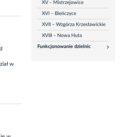
XV – Mistrzejowice
XVI – Bieńczyce
XVII – Wzgórza Krzesławickie
XVIII – Nowa Huta
Funkcjonowanie dzielnic
d
rozwiń
ział w
się w