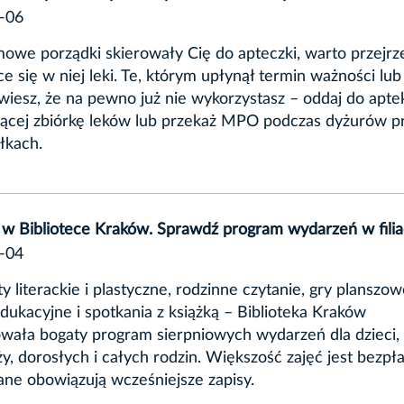
-06
mowe porządki skierowały Cię do apteczki, warto przejrz
ce się w niej leki. Te, którym upłynął termin ważności lub 
wiesz, że na pewno już nie wykorzystasz – oddaj do apte
ącej zbiórkę leków lub przekaż MPO podczas dyżurów p
łkach.
 w Bibliotece Kraków. Sprawdź program wydarzeń w fili
-04
y literackie i plastyczne, rodzinne czytanie, gry planszow
edukacyjne i spotkania z książką – Biblioteka Kraków
wała bogaty program sierpniowych wydarzeń dla dzieci,
y, dorosłych i całych rodzin. Większość zajęć jest bezpła
ne obowiązują wcześniejsze zapisy.