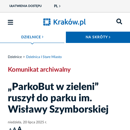
PL
UŁATWIENIA DOSTĘPU
ROZWIŃ MENU
ROZWIŃ
DZIELNICE
NA SKRÓTY
Dzielnice
Dzielnica I Stare Miasto
Komunikat archiwalny
„ParkoBut w zieleni”
ruszył do parku im.
Wisławy Szymborskiej
niedziela, 20 lipca 2025 r.
A
A