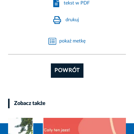
tekst w PDF
drukuj
pokaż metkę
POWRÓT
Zobacz także