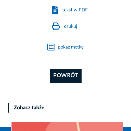
tekst w PDF
drukuj
pokaż metkę
POWRÓT
Zobacz także