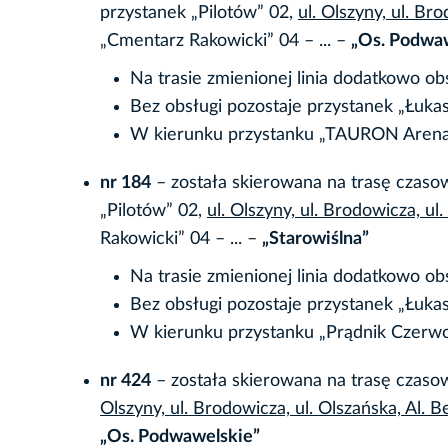
przystanek „Pilotów” 02,
ul. Olszyny, ul. Br
„Cmentarz Rakowicki” 04 – ... –
„Os. Podwa
Na trasie zmienionej linia dodatkowo o
Bez obsługi pozostaje przystanek „Łuka
W kierunku przystanku „TAURON Arena 
nr 184
– została skierowana na trasę czas
„Pilotów” 02,
ul. Olszyny, ul. Brodowicza, u
Rakowicki” 04 – ... –
„Starowiślna”
Na trasie zmienionej linia dodatkowo o
Bez obsługi pozostaje przystanek „Łuka
W kierunku przystanku „Prądnik Czerwon
nr 424
– została skierowana na trasę czas
Olszyny, ul. Brodowicza, ul. Olszańska, Al. 
„Os. Podwawelskie”