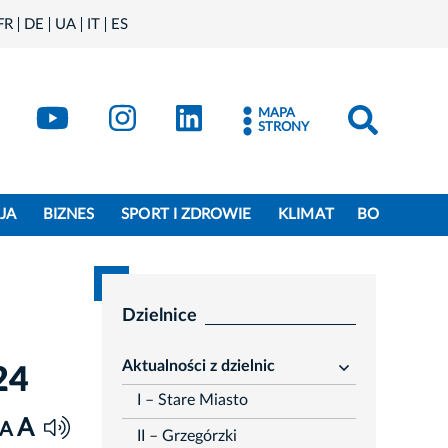
FR
DE
UA
IT
ES
book
Kraków - X
Kraków - YouTube
Kraków - Instagram
Kraków - LinkedIn
MAPA
STRONY
JA
BIZNES
SPORT I ZDROWIE
KLIMAT
BO
Dzielnice
Aktualności z dzielnic
24
rozwiń
I – Stare Miasto
A
A
II – Grzegórzki