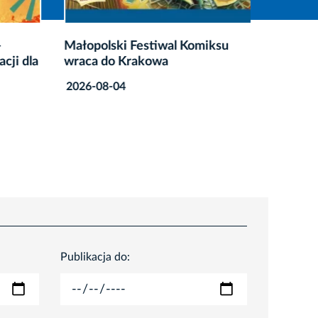
Małopolski Festiwal Komiksu
Nowy pu
cji dla
wraca do Krakowa
turysty
Krakow
2026-08-04
2026-08
Publikacja do: