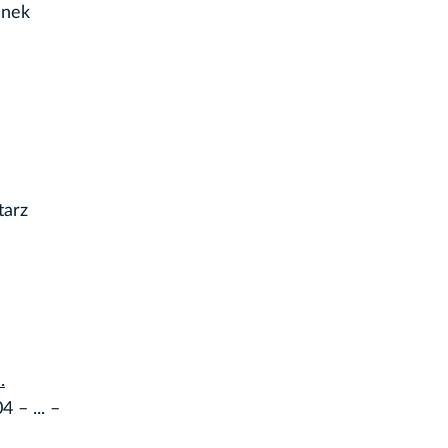
anek
tarz
.
 – ... –