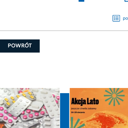
po
POWRÓT