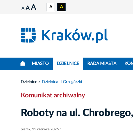
A
A
A
A
A
MIASTO
DZIELNICE
RADA MIASTA
KO
Dzielnice
Dzielnica II Grzegórzki
Komunikat archiwalny
Roboty na ul. Chrobrego, 
piątek, 12 czerwca 2026 r.