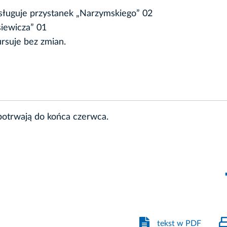
bsługuje przystanek „Narzymskiego” 02
siewicza” 01
rsuje bez zmian.
otrwają do końca czerwca.
tekst w PDF