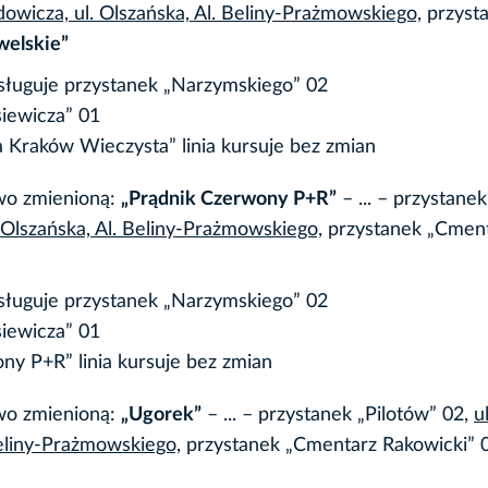
odowicza, ul. Olszańska, Al. Beliny-Prażmowskiego,
przyst
welskie”
bsługuje przystanek „Narzymskiego” 02
siewicza” 01
Kraków Wieczysta” linia kursuje bez zmian
owo zmienioną:
„Prądnik Czerwony P+R”
– ... – przystanek
l. Olszańska, Al. Beliny-Prażmowskiego,
przystanek „Cmen
bsługuje przystanek „Narzymskiego” 02
siewicza” 01
y P+R” linia kursuje bez zmian
owo zmienioną:
„Ugorek”
– ... – przystanek „Pilotów” 02,
ul
Beliny-Prażmowskiego,
przystanek „Cmentarz Rakowicki” 04