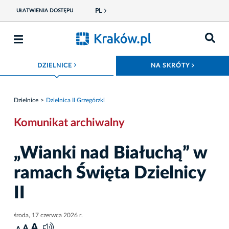
PL
UŁATWIENIA DOSTĘPU
ROZWIŃ MENU
ROZWIŃ
DZIELNICE
NA SKRÓTY
Dzielnice
Dzielnica II Grzegórzki
Komunikat archiwalny
„Wianki nad Białuchą” w
ramach Święta Dzielnicy
II
środa, 17 czerwca 2026 r.
A
A