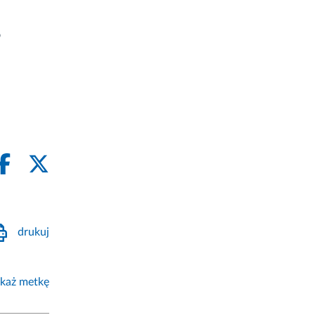
o
drukuj
każ metkę