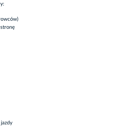
y:
urowców)
 stronę
 jazdy