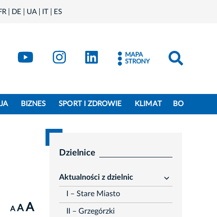
FR
DE
UA
IT
ES
book
Kraków - X
Kraków - YouTube
Kraków - Instagram
Kraków - LinkedIn
MAPA
STRONY
JA
BIZNES
SPORT I ZDROWIE
KLIMAT
BO
Dzielnice
Aktualności z dzielnic
rozwiń
I – Stare Miasto
A
A
A
II – Grzegórzki