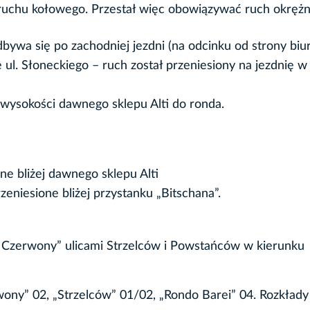
 ruchu kołowego. Przestał więc obowiązywać ruch okrężn
bywa się po zachodniej jezdni (na odcinku od strony bi
 ul. Słoneckiego – ruch został przeniesiony na jezdnię w
 wysokości dawnego sklepu Alti do ronda.
one bliżej dawnego sklepu Alti
zeniesione bliżej przystanku „Bitschana”.
nik Czerwony” ulicami Strzelców i Powstańców w kierunku
wony” 02, „Strzelców” 01/02, „Rondo Barei” 04. Rozkłady