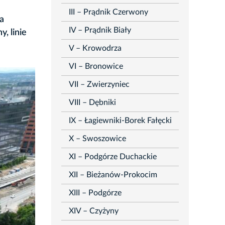
III – Prądnik Czerwony
a
IV – Prądnik Biały
, linie
V – Krowodrza
VI – Bronowice
VII – Zwierzyniec
VIII – Dębniki
IX – Łagiewniki-Borek Fałęcki
X – Swoszowice
XI – Podgórze Duchackie
XII – Bieżanów-Prokocim
XIII – Podgórze
XIV – Czyżyny