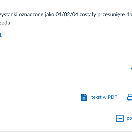
zystanki oznaczone jako 01/02/04 zostały przesunięte d
zodu.
l
.
tekst w PDF
po