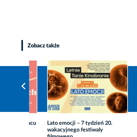
Zobacz także
w Pałacu
Lato emocji – 7 tydzień 20.
Co zro
wakacyjnego festiwaly
przete
filmowego