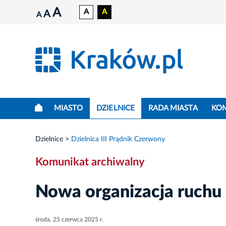
A
A
A
A
A
MIASTO
DZIELNICE
RADA MIASTA
KO
Dzielnice
Dzielnica III Prądnik Czerwony
Komunikat archiwalny
Nowa organizacja ruchu 
środa, 25 czerwca 2025 r.