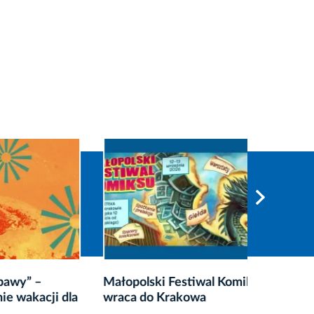
Małopolski Festiwal Komiksu
Nowy pu
cji dla
wraca do Krakowa
turysty
Krakow