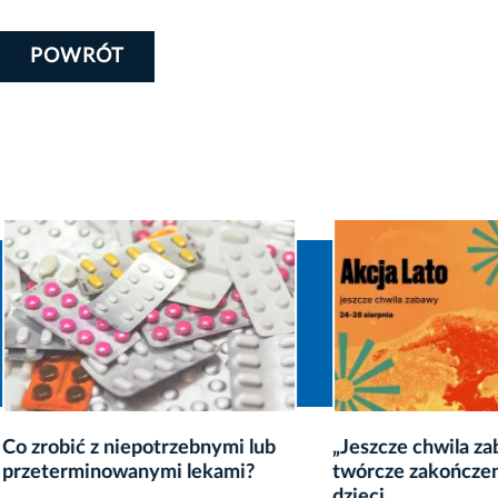
POWRÓT
bić z niepotrzebnymi lub
„Jeszcze chwila zabawy” –
rminowanymi lekami?
twórcze zakończenie waka
dzieci