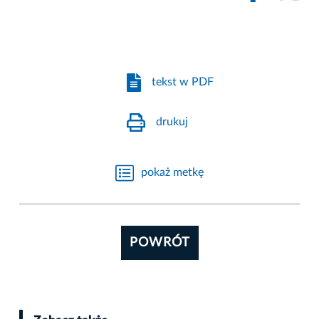
tekst w PDF
drukuj
pokaż metkę
POWRÓT