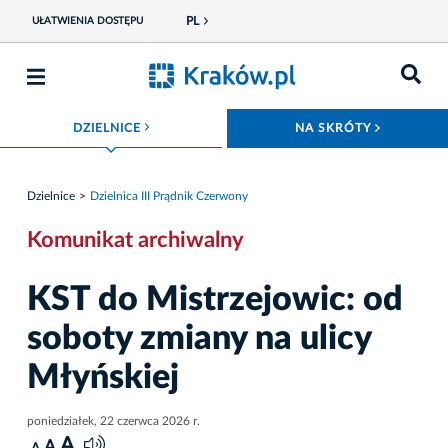
PL
UŁATWIENIA DOSTĘPU
ROZWIŃ MENU
ROZWIŃ
DZIELNICE
NA SKRÓTY
Dzielnice
Dzielnica III Prądnik Czerwony
Komunikat archiwalny
KST do Mistrzejowic: od
soboty zmiany na ulicy
Młyńskiej
poniedziałek, 22 czerwca 2026 r.
A
A