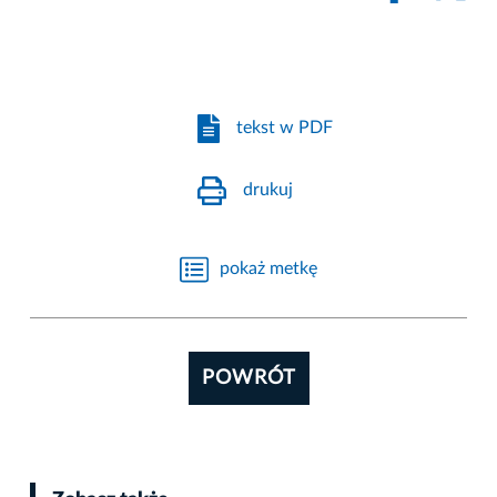
tekst w PDF
drukuj
pokaż metkę
POWRÓT