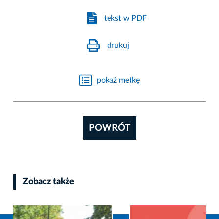
tekst w PDF
drukuj
pokaż metkę
POWRÓT
Zobacz także