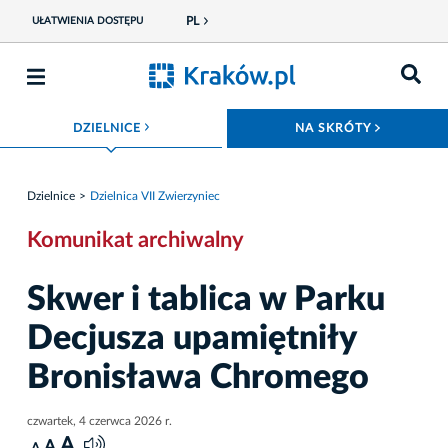
PL
UŁATWIENIA DOSTĘPU
ROZWIŃ MENU
ROZWIŃ
DZIELNICE
NA SKRÓTY
Dzielnice
Dzielnica VII Zwierzyniec
Komunikat archiwalny
Skwer i tablica w Parku
Decjusza upamiętniły
Bronisława Chromego
czwartek, 4 czerwca 2026 r.
A
A