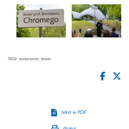
TAGI:
wydarzenie
,
skwer
tekst w PDF
drukuj