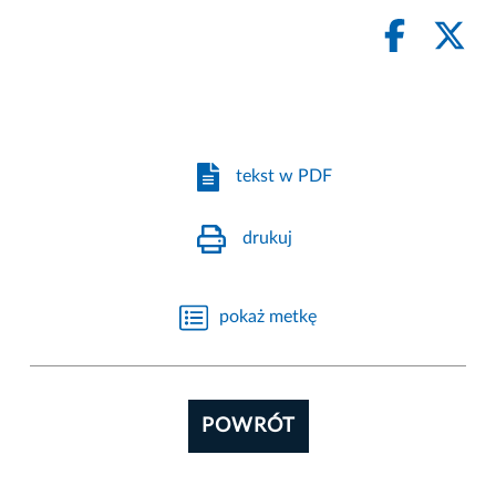
tekst w PDF
drukuj
pokaż metkę
POWRÓT