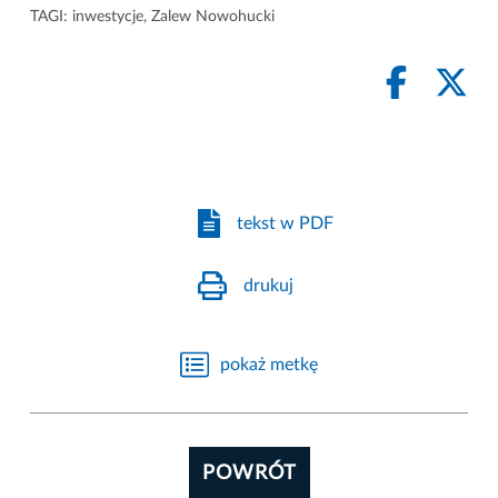
TAGI:
inwestycje
,
Zalew Nowohucki
tekst w PDF
drukuj
pokaż metkę
POWRÓT