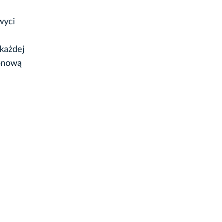
wyci
każdej
tonową