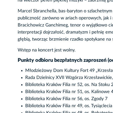
na wieczór pełen pięknej muzyki – zabrzmią głos
Marcel Sbranchella, bas-baryton o szlachetny
publiczność zarówno w ariach operowych, jak i
Bracichowicz Ganchimeg, tenor o wyjątkowo cie
interpretacji dojrzałość, dramatyzm i pełnię em
głębią, tworząc brzmienie rzadko spotykane n
Wstęp na koncert jest wolny.
Punkty odbioru bezpłatnych zaproszeń (od
Młodzieżowy Dom Kultury Fort 49 „Krzesław
Rada Dzielnicy XVII Wzgórza Krzesławickie,
Biblioteka Kraków Filia nr 52, os. Na Stoku 
Biblioteka Kraków Filia nr 51, os. Kalinowe 
Biblioteka Kraków Filia nr 56, os. Zgody 7
Biblioteka Kraków Filia nr 49, os. Tysiąclecia
Biblioteka Kraków Filia nr 48, os. Bohater