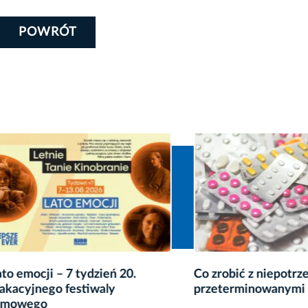
POWRÓT
ocji – 7 tydzień 20.
Co zrobić z niepotrzebnym
jnego festiwaly
przeterminowanymi leka
ego