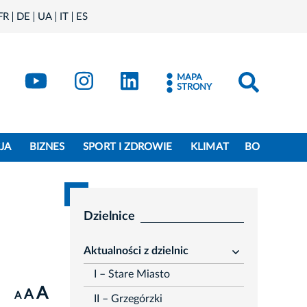
FR
DE
UA
IT
ES
book
Kraków - X
Kraków - YouTube
Kraków - Instagram
Kraków - LinkedIn
MAPA
STRONY
JA
BIZNES
SPORT I ZDROWIE
KLIMAT
BO
Dzielnice
Aktualności z dzielnic
rozwiń
I – Stare Miasto
A
A
A
II – Grzegórzki