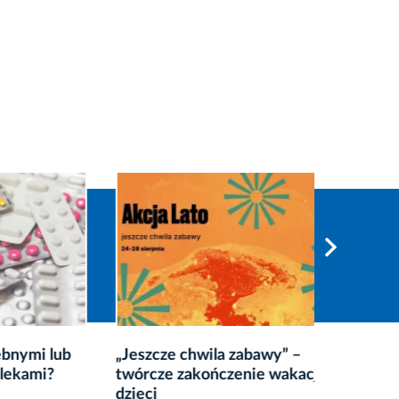
i lub
„Jeszcze chwila zabawy” –
Małopol
mi?
twórcze zakończenie wakacji dla
wraca 
dzieci