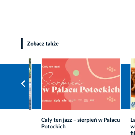
Zobacz także
Cały ten jazz – sierpień w Pałacu
Lato em
Potockich
wakacy
esoła
filmow