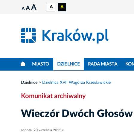
A
A
A
A
A
MIASTO
DZIELNICE
RADA MIASTA
KO
Dzielnice
Dzielnica XVII Wzgórza Krzesławickie
Komunikat archiwalny
Wieczór Dwóch Głosów –
sobota, 20 września 2025 r.