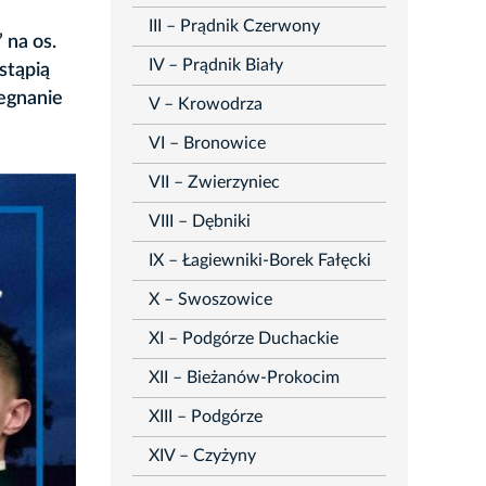
III – Prądnik Czerwony
 na os.
IV – Prądnik Biały
stąpią
egnanie
V – Krowodrza
VI – Bronowice
VII – Zwierzyniec
VIII – Dębniki
IX – Łagiewniki-Borek Fałęcki
X – Swoszowice
XI – Podgórze Duchackie
XII – Bieżanów-Prokocim
XIII – Podgórze
XIV – Czyżyny