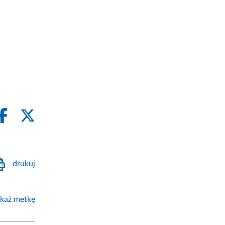
drukuj
każ metkę