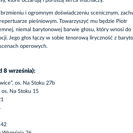
y, które oczarują i poruszą serca słuchaczy.
m brzmieniu i ogromnym doświadczeniu scenicznym, zach
 repertuarze pieśniowym. Towarzyszyć mu będzie Piotr
mnej, niemal barytonowej barwie głosu, który wnosi do 
ocji. Jego głos łączy w sobie tenorową liryczność z bary
a scenach operowych.
 8 września):
ice”, os. Na Stoku 27b
 os. Na Stoku 15
21
4
 42
ów Września 26