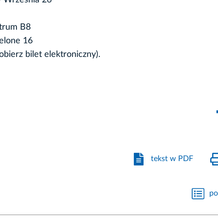
ntrum B8
ielone 16
bierz bilet elektroniczny).
tekst w PDF
po