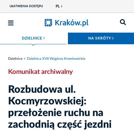
PL
UŁATWIENIA DOSTĘPU
ROZWIŃ MENU
ROZWIŃ
DZIELNICE
NA SKRÓTY
Dzielnice
Dzielnica XVII Wzgórza Krzesławickie
Komunikat archiwalny
Rozbudowa ul.
Kocmyrzowskiej:
przełożenie ruchu na
zachodnią część jezdni