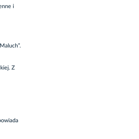
enne i
 Maluch”.
iej. Z
dpowiada