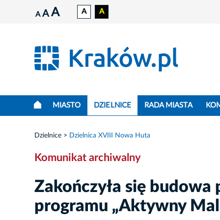
A
A
A
A
A
MIASTO
DZIELNICE
RADA MIASTA
KO
Dzielnice
Dzielnica XVIII Nowa Huta
Komunikat archiwalny
Zakończyła się budowa 
programu „Aktywny Mal