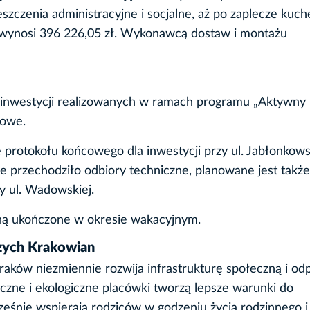
ieszczenia administracyjne i socjalne, aż po zaplecze kuch
wynosi 396 226,05 zł. Wykonawcą dostaw i montażu
ch inwestycji realizowanych w ramach programu „Aktywny
dowe.
 protokołu końcowego dla inwestycji przy ul. Jabłonkowsk
 przechodziło odbiory techniczne, planowane jest także
y ul. Wadowskiej.
aną ukończone w okresie wakacyjnym.
zych Krakowian
Kraków niezmiennie rozwija infrastrukturę społeczną i o
zne i ekologiczne placówki tworzą lepsze warunki do
śnie wspierają rodziców w godzeniu życia rodzinnego i