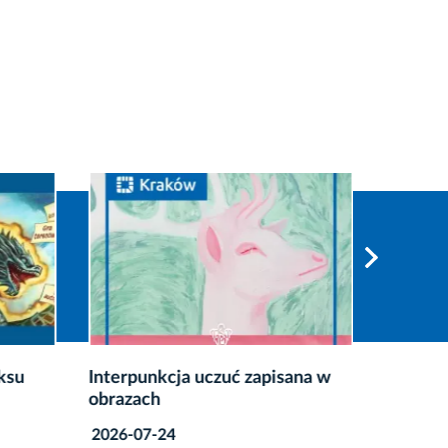
ksu
Interpunkcja uczuć zapisana w
Nowy pu
obrazach
turysty
Krakow
2026-07-24