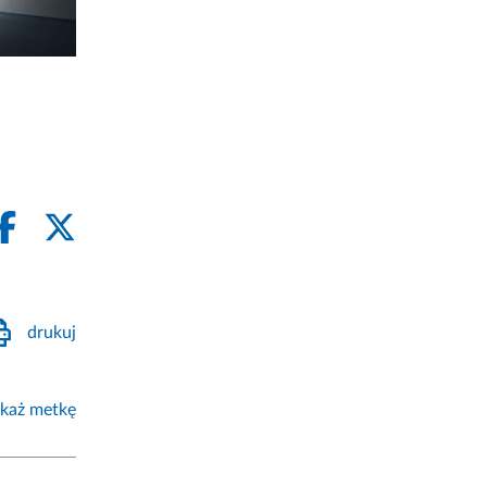
drukuj
każ metkę