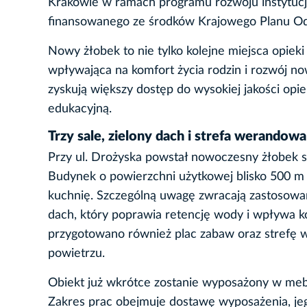
Krakowie w ramach programu rozwoju instytucji
finansowanego ze środków Krajowego Planu Od
Nowy żłobek to nie tylko kolejne miejsca opiek
wpływająca na komfort życia rodzin i rozwój nowo
zyskują większy dostęp do wysokiej jakości opie
edukacyjną.
Trzy sale, zielony dach i strefa werandowa
Przy ul. Drożyska powstał nowoczesny żłobek 
Budynek o powierzchni użytkowej blisko 500 m k
kuchnię. Szczególną uwagę zwracają zastosowan
dach, który poprawia retencję wody i wpływa ko
przygotowano również plac zabaw oraz strefę 
powietrzu.
Obiekt już wkrótce zostanie wyposażony w mebl
Zakres prac obejmuje dostawę wyposażenia, jeg