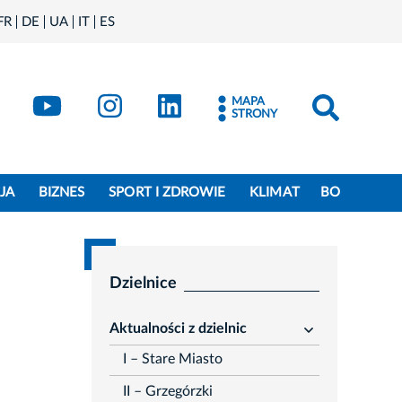
FR
DE
UA
IT
ES
book
Kraków - X
Kraków - YouTube
Kraków - Instagram
Kraków - LinkedIn
MAPA
STRONY
JA
BIZNES
SPORT I ZDROWIE
KLIMAT
BO
Dzielnice
Aktualności z dzielnic
rozwiń
I – Stare Miasto
II – Grzegórzki