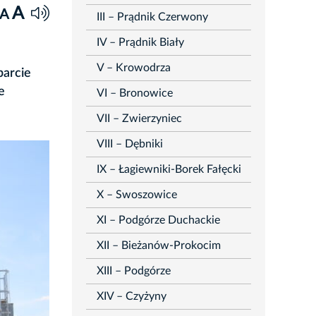
A
A
III – Prądnik Czerwony
IV – Prądnik Biały
e
V – Krowodrza
parcie
e
VI – Bronowice
VII – Zwierzyniec
VIII – Dębniki
IX – Łagiewniki-Borek Fałęcki
X – Swoszowice
XI – Podgórze Duchackie
XII – Bieżanów-Prokocim
XIII – Podgórze
XIV – Czyżyny