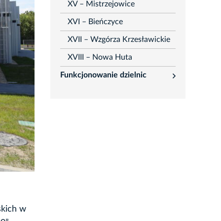
XV – Mistrzejowice
XVI – Bieńczyce
XVII – Wzgórza Krzesławickie
XVIII – Nowa Huta
Funkcjonowanie dzielnic
rozwiń
skich w