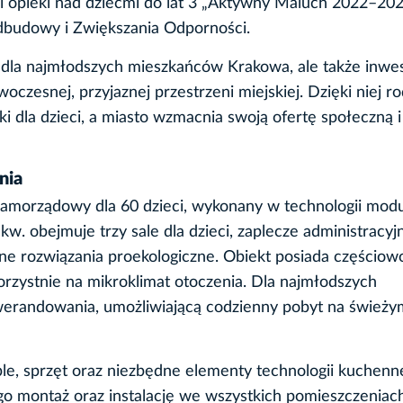
 opieki nad dziećmi do lat 3 „Aktywny Maluch 2022–202
budowy i Zwiększania Odporności.
i dla najmłodszych mieszkańców Krakowa, ale także inwe
czesnej, przyjaznej przestrzeni miejskiej. Dzięki niej ro
ki dla dzieci, a miasto wzmacnia swoją ofertę społeczną i
nia
samorządowy dla 60 dzieci, wykonany w technologii mod
w. obejmuje trzy sale dla dzieci, zaplecze administracyj
e rozwiązania proekologiczne. Obiekt posiada częściowo
rzystnie na mikroklimat otoczenia. Dla najmłodszych
werandowania, umożliwiającą codzienny pobyt na świeży
e, sprzęt oraz niezbędne elementy technologii kuchenne
o montaż oraz instalację we wszystkich pomieszczeniac