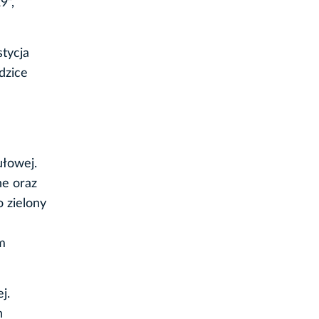
9”,
stycja
dzice
ułowej.
ne oraz
 zielony
m
j.
h