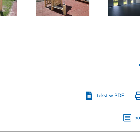
tekst w PDF
po