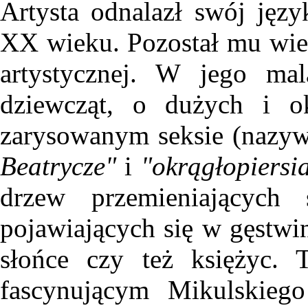
Artysta odnalazł swój języ
XX wieku. Pozostał mu wiern
artystycznej. W jego mal
dziewcząt, o dużych i o
zarysowanym seksie (nazy
Beatrycze"
i
"okrągłopiersi
drzew przemieniających 
pojawiających się w gęstwin
słońce czy też księżyc. 
fascynującym Mikulskiego