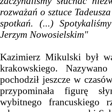
zaczynaliśmy słuchać niez
rozważań o sztuce Tadeusza
spotkań. (...) Spotykali
Jerzym Nowosielskim"
Kazimierz Mikulski był w
krakowskiego. Nazywan
pochodził jeszcze w czasów
przypominała figurę sły
wybitnego francuskiego r