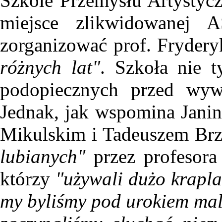
Szkole Przemysłu Artystycz
miejsce zlikwidowanej
zorganizować prof. Fryder
różnych lat"
. Szkoła nie t
podopiecznych przed wyw
Jednak, jak wspomina Janin
Mikulskim i Tadeuszem B
lubianych"
przez profesora 
którzy
"używali dużo krapla
my byliśmy pod urokiem mal