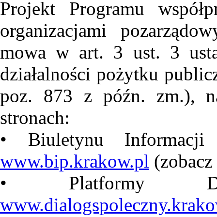
Projekt Programu współ
organizacjami pozarządo
mowa w art. 3 ust. 3 ust
działalności pożytku public
poz. 873 z późn. zm.), n
stronach:
• Biuletynu Informacj
www.bip.krakow.pl
(zobacz 
• Platformy Di
www.dialogspoleczny.krako