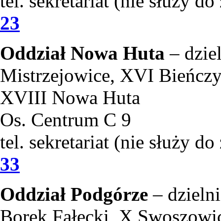
tel. sekretariat (nie służy d
23
Oddział Nowa Huta
– dzie
Mistrzejowice, XVI Bieńczy
XVIII Nowa Huta
Os. Centrum C 9
tel. sekretariat (nie służy d
33
Oddział Podgórze
– dzieln
Borek Fałęcki, X Swoszowic